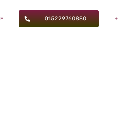
015229760880
RE